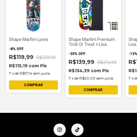
Shape Marfim Lyons
Shape Marfim Premium
Shap
Trick Or Treat + Lixa
Lixa
-
8
%
OFF
Nacional Grátis T8,0
-
35
%
OFF
-
13
R$119,99
R$129,99
R$139,99
R$
R$214,99
R$115,19
com
Pix
R$134,39
com
Pix
R$1
7
x
de
R$17,14
sem juros
7
x
de
R$20,00
sem juros
7
x
d
COMPRAR
COMPRAR