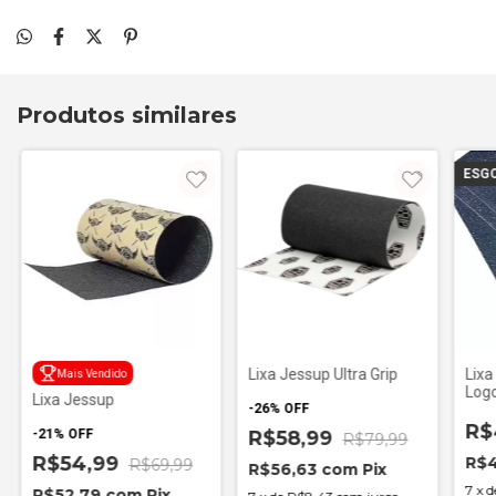
Produtos similares
ESG
Lixa Jessup Ultra Grip
Lixa
Mais Vendido
Log
Lixa Jessup
-
26
%
OFF
R$
-
21
%
OFF
R$58,99
R$79,99
R$54,99
R$
R$69,99
R$56,63
com
Pix
7
x
d
R$52,79
com
Pix