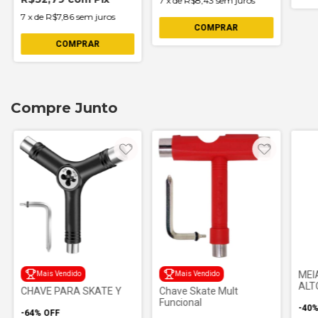
7
x
de
R$8,43
sem juros
7
x
de
R$7,86
sem juros
Compre Junto
MEI
Mais Vendido
Mais Vendido
ALT
CHAVE PARA SKATE Y
Chave Skate Mult
Funcional
-
40
-
64
%
OFF