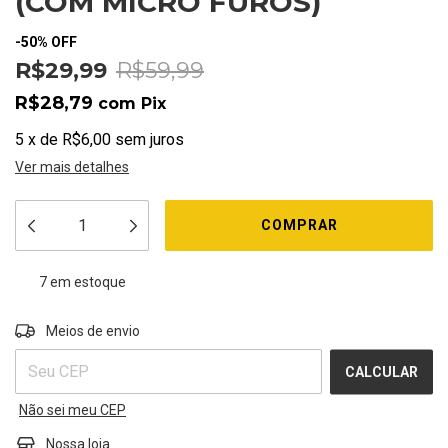
(COM MICRO FUROS)
-
50
%
OFF
R$29,99
R$59,99
R$28,79
com
Pix
5
x
de
R$6,00
sem juros
Ver mais detalhes
7
em estoque
ALTERAR CEP
Entregas para o CEP:
Meios de envio
CALCULAR
Não sei meu CEP
Nossa loja