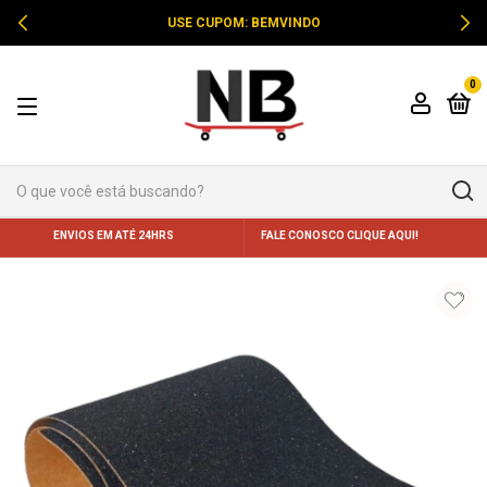
USE CUPOM: BEMVINDO
0
ENVIOS EM ATÉ 24HRS
FALE CONOSCO CLIQUE AQUI!