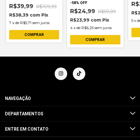
-
58
%
OFF
R$
R$39,99
R$109,99
R$24,99
R$59,99
R$
R$38,39
com
Pix
R$23,99
com
Pix
5
x
d
7
x
de
R$5,71
sem juros
4
x
de
R$6,25
sem juros
NAVEGAÇÃO
DEPARTAMENTOS
ENTRE EM CONTATO