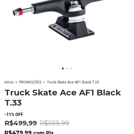
Início
>
PROMOÇÕES
>
Truck Skate Ace AF1 Black T.33
Truck Skate Ace AF1 Black
T.33
-
11
%
OFF
R$499,99
R$559,99
R$479,99
com
Pix