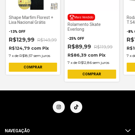
Shape Marfim Florest +
Rod
Mais Vendido
Lixa Nacional Grátis
T.5
Rolamento Skate
Everlong
-
13
%
OFF
-
8
%
R$129,99
-
25
%
OFF
R$
R$149,99
R$89,99
R$119,99
R$124,79
com
Pix
R$1
R$86,39
com
Pix
7
x
de
R$18,57
sem juros
7
x
d
7
x
de
R$12,86
sem juros
COMPRAR
NAVEGAÇÃO