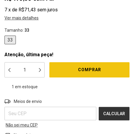
7
x
de
R$71,43
sem juros
Ver mais detalhes
Tamanho:
33
33
Atenção, última peça!
1
em estoque
ALTERAR CEP
Entregas para o CEP:
Meios de envio
CALCULAR
Não sei meu CEP