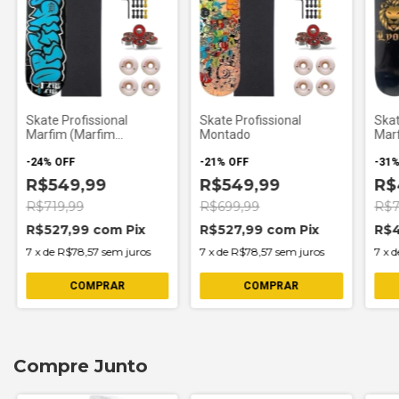
Skate Profissional
Skate Profissional
Skat
Marfim (Marfim
Montado
Marf
Premium)
-
24
%
OFF
-
21
%
OFF
-
31
R$549,99
R$549,99
R$
R$719,99
R$699,99
R$7
R$527,99
com
Pix
R$527,99
com
Pix
R$
7
x
de
R$78,57
sem juros
7
x
de
R$78,57
sem juros
7
x
d
Compre Junto