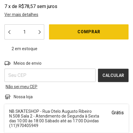
7
x
de
R$78,57
sem juros
Ver mais detalhes
2
em estoque
ALTERAR CEP
Entregas para o CEP:
Meios de envio
CALCULAR
Não sei meu CEP
Nossa loja
NB SKATESHOP - Rua Otelo Augusto Ribeiro
Grátis
N.508 Sala 2 - Atendimento de Segunda à Sexta
das 10:00 às 18:00 Sábado até as 17:00 Dúvidas
(11)970405949