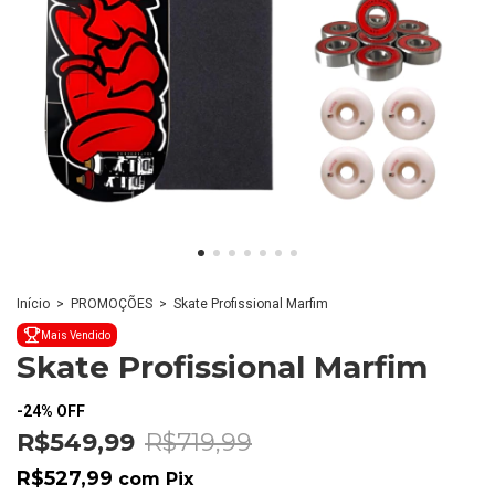
Início
>
PROMOÇÕES
>
Skate Profissional Marfim
Mais Vendido
Skate Profissional Marfim
-
24
%
OFF
R$549,99
R$719,99
R$527,99
com
Pix