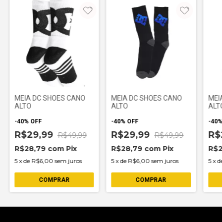
MEIA DC SHOES CANO
MEIA DC SHOES CANO
MEI
ALTO
ALTO
ALT
-
40
%
OFF
-
40
%
OFF
-
40
R$29,99
R$29,99
R$
R$49,99
R$49,99
R$28,79
com
Pix
R$28,79
com
Pix
R$
5
x
de
R$6,00
sem juros
5
x
de
R$6,00
sem juros
5
x
d
COMPRAR
COMPRAR