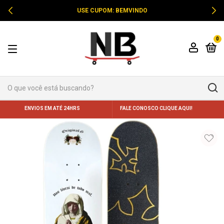
USE CUPOM: BEMVINDO
0
ENVIOS EM ATÉ 24HRS
FALE CONOSCO CLIQUE AQUI!