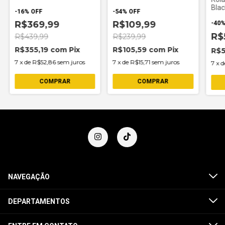
Blac
-
16
%
OFF
-
54
%
OFF
R$369,99
R$109,99
-
40
R$
R$439,99
R$239,99
R$355,19
com
Pix
R$105,59
com
Pix
R$5
7
x
de
R$52,86
sem juros
7
x
de
R$15,71
sem juros
7
x
d
COMPRAR
NAVEGAÇÃO
DEPARTAMENTOS