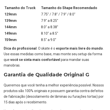
Tamanho do Truck
Tamanho do Shape Recomendado
129mm
7.75" / 7.8" / 7.9" / 8.0"
139mm
7.9" a 8.25"
144mm
8.0" a 8.38"
149mm
8.10" a 8.5"
159mm
8.5" a 9.0"
Dica do profissional
: O skate é o
esporte mais livre do mundo
.
Use essas medidas como base, mas monte seu setup da forma
que
você se sinta mais confortável
para mandar suas
manobras.
Garantia de Qualidade Original G
Queremos que você tenha a melhor experiência possível. Nossos
produtos são 100% originais e possuem garantia contra defeitos
de fabricação (descolamento de lâminas ou furações tortas) por
15 dias após o recebimento.