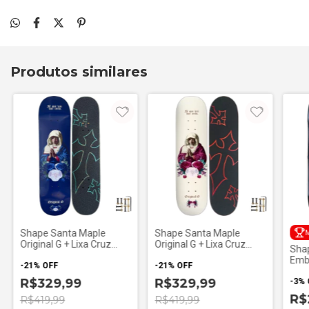
Produtos similares
Shape Santa Maple
Shape Santa Maple
M
Original G + Lixa Cruz
Original G + Lixa Cruz
Shap
Grátis
Grátis
Emb
-
21
%
OFF
-
21
%
OFF
R$329,99
R$329,99
-
3
%
R$
R$419,99
R$419,99