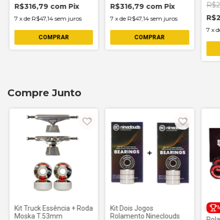
R$2
R$316,79
com
Pix
R$316,79
com
Pix
R$
7
x
de
R$47,14
sem juros
7
x
de
R$47,14
sem juros
7
x
d
COMPRAR
COMPRAR
Compre Junto
Kit Truck Essência + Roda
Kit Dois Jogos
M
Moska T.53mm
Rolamento Nineclouds
Rol