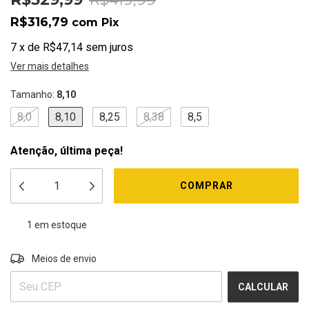
R$316,79
com
Pix
7
x
de
R$47,14
sem juros
Ver mais detalhes
Tamanho:
8,10
8,0
8,10
8,25
8,38
8,5
Atenção, última peça!
1
em estoque
ALTERAR CEP
Entregas para o CEP:
Meios de envio
CALCULAR