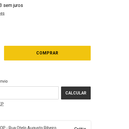
3
sem juros
hes
ALTERAR CEP
o CEP:
envio
CALCULAR
EP
P - Rua Otelo Augusto Ribeiro