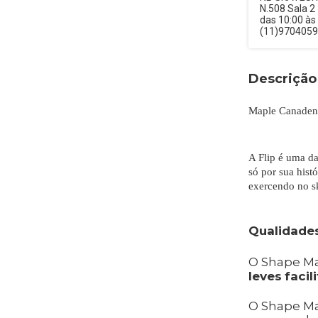
N.508 Sala 2
das 10:00 às
(11)970405
Descrição
Maple Canaden
A Flip é uma d
só por sua hist
exercendo no s
Qualidades
O Shape M
leves
facil
O Shape M