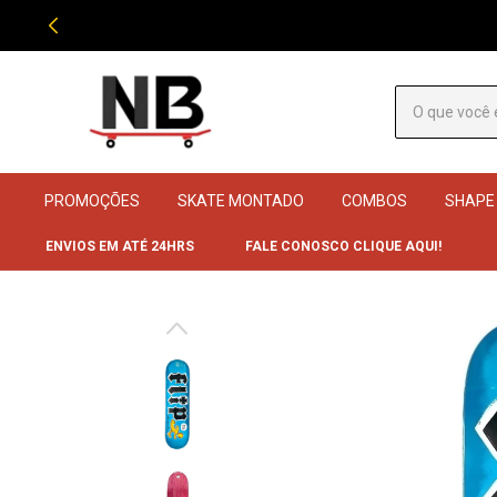
PROMOÇÕES
SKATE MONTADO
COMBOS
SHAPE
ENVIOS EM ATÉ 24HRS
FALE CONOSCO CLIQUE AQUI!