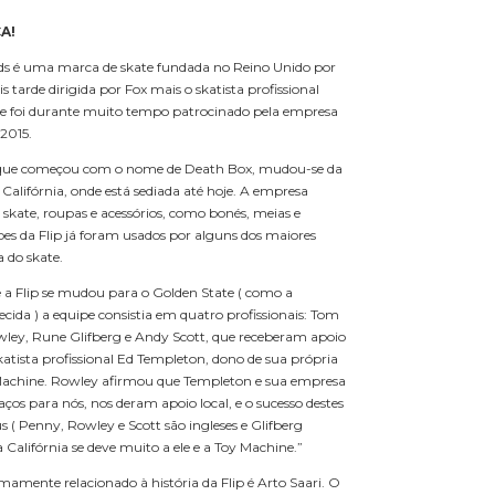
A!
ds é uma marca de skate fundada no Reino Unido por
 tarde dirigida por Fox mais o skatista profissional
e foi durante muito tempo patrocinado pela empresa
 2015.
, que começou com o nome de Death Box, mudou-se da
 Califórnia, onde está sediada até hoje. A empresa
 skate, roupas e acessórios, como bonés, meias e
pes da Flip já foram usados por alguns dos maiores
 do skate.
a Flip se mudou para o Golden State ( como a
ecida ) a equipe consistia em quatro profissionais: Tom
ley, Rune Glifberg e Andy Scott, que receberam apoio
skatista profissional Ed Templeton, dono de sua própria
Machine. Rowley afirmou que Templeton e sua empresa
ços para nós, nos deram apoio local, e o sucesso destes
s ( Penny, Rowley e Scott são ingleses e Glifberg
Califórnia se deve muito a ele e a Toy Machine.”
amente relacionado à história da Flip é Arto Saari. O