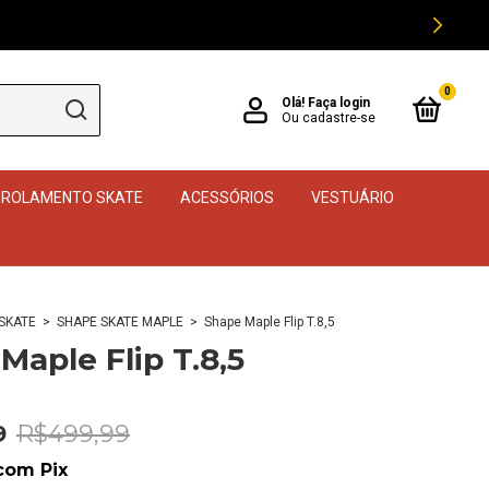
0
Olá!
Faça login
Ou cadastre-se
ROLAMENTO SKATE
ACESSÓRIOS
VESTUÁRIO
SKATE
>
SHAPE SKATE MAPLE
>
Shape Maple Flip T.8,5
Maple Flip T.8,5
9
R$499,99
com
Pix