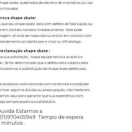
 Shape skate quebrados devido erro de manobras ou uso
o trocados.
troca shape skate:
 que seu shape skate está com defeito de fabricação ou
 em contato conosco imediatamente. Você pode
agem através de nosso site ou entrar em contato com
 atendimento ao cliente por e-mail ou WhatsApp
 Reclamação shape skate :
sua solicitação , nossa equipe técnica avaliará o
. Se for determinado que o defeito está coberto pela
enciaremos a substituição do shape skate defeituoso.
os produtos você concorda com os termos e condições
Se tiver alguma dúvida ou preocupação, não hesite em
tamos aqui para garantir que sua experiência com
eja sempre positiva e satisfatória.
uvida Estamos a
(11)970405949
Tempo de espera
 minutos .