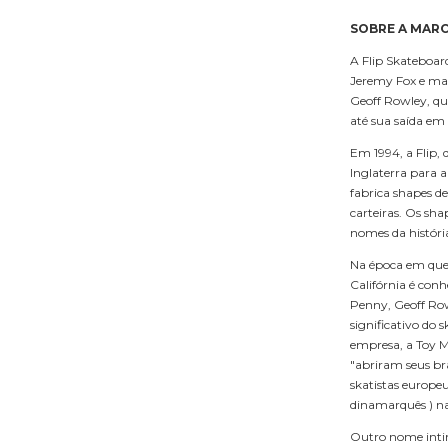
SOBRE A MARC
A Flip Skateboar
Jeremy Fox e mais
Geoff Rowley, qu
até sua saída em
Em 1994, a Flip
Inglaterra para a
fabrica shapes de
carteiras. Os sha
nomes da história
Na época em que 
Califórnia é conh
Penny, Geoff Row
significativo do 
empresa, a Toy 
"abriram seus bra
skatistas europeu
dinamarquês ) na 
Outro nome intim