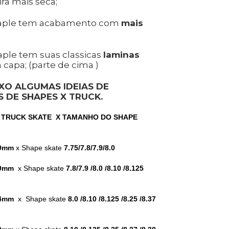
a mais seca;
aple tem acabamento com
mais
ple tem suas classicas
laminas
 capa; (parte de cima )
XO ALGUMAS IDEIAS DE
 DE SHAPES X TRUCK.
 TRUCK SKATE X
TAMANHO DO SHAPE
9mm
x Shape skate
7.75/7.8/7.9/8.0
9mm
x Shape skate
7.8/7.9 /8.0 /8.10 /8.125
4mm
x Shape skate
8.0 /8.10 /8.125 /8.25 /8.37