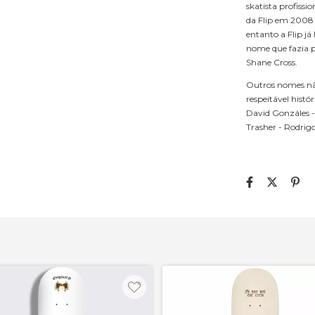
skatista profissi
da Flip em 2008
entanto a Flip j
nome que fazia p
Shane Cross.
Outros nomes nã
respeitável histó
David Gonzáles - 
Trasher - Rodrigo