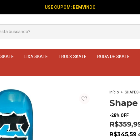
USE CUPOM: BEMVINDO
 SKATE
LIXA SKATE
TRUCK SKATE
RODA DE SKATE
Início
>
SHAPES 
Shape 
-
28
%
OFF
R$359,9
R$345,59