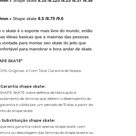
9mm
x Shape skate
8.10 /8.125 /8.25 /8.37 /8.38
9mm
x Shape skate
8.5 /8.75 /9.0
o skate é o esporte mais livre do mundo, então
as ideias basicas que a maiorias das pessoas
a vontade para montar seu skate do jeito que
onfortável para manobrar e bora andar de skate.
APE SKATE*
00% Originais e Com Total Garantia de Nossos
 Garantia shape skate:
HAPE SKATE cobre defeitos de fabricação e
scolamento de lâminas que afetem o desempenho do
garantia é válida por um período de 15 dias a partir da
nto do shape skate.
 Substituição shape skate:
que esta garantia cobre apenas shape skate com
rtura ou descolagem das lâminas do shape skate e ou