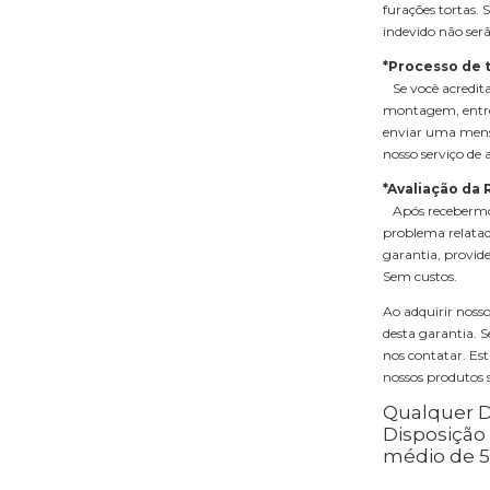
furações tortas.
indevido não serã
*Processo de 
Se você acredita
montagem, entre
enviar uma mens
nosso serviço de
*Avaliação da
Após recebermos 
problema relatado
garantia, provid
Sem custos.
Ao adquirir noss
desta garantia. 
nos contatar. Es
nossos produtos s
Qualquer D
Disposição
médio de 5