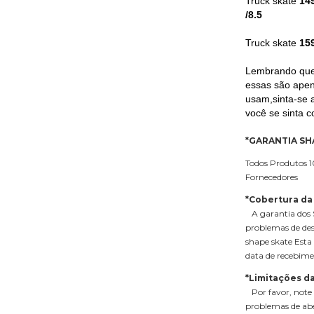
Truck skate
14
/8.5
Truck skate
15
Lembrando que 
essas são apen
usam,sinta-se 
você se sinta c
*GARANTIA SH
Todos Produtos 1
Fornecedores
*Cobertura da
A garantia dos S
problemas de de
shape skate Esta 
data de recebime
*Limitações da
Por favor, note 
problemas de abe