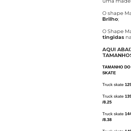
uma madeir
O shape M
Brilho
;
O Shape Ma
tingidas
na
AQUI ABAI
TAMANHOS
TAMANHO DO
SKATE
Truck skate
12
Truck skate
13
/8.25
Truck skate
14
/8.38