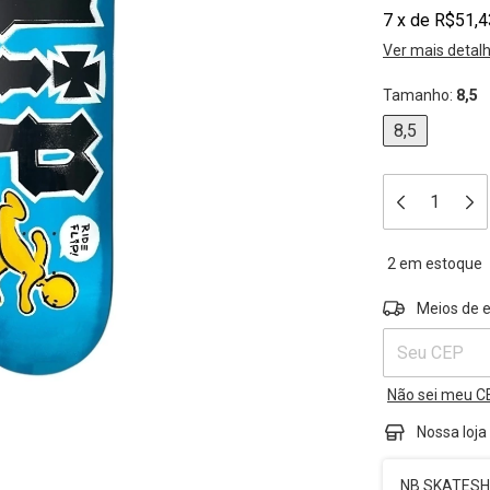
7
x
de
R$51,4
Ver mais detal
Tamanho:
8,5
8,5
2
em estoque
Entregas para 
Meios de 
Não sei meu C
Nossa loja
NB SKATESHO