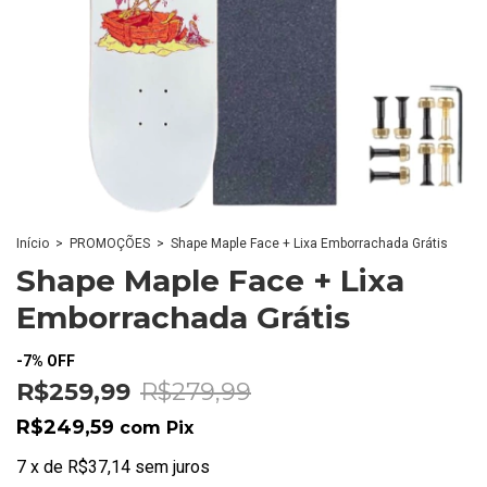
Início
>
PROMOÇÕES
>
Shape Maple Face + Lixa Emborrachada Grátis
Shape Maple Face + Lixa
Emborrachada Grátis
-
7
%
OFF
R$259,99
R$279,99
R$249,59
com
Pix
7
x
de
R$37,14
sem juros