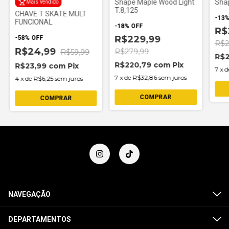
Shape Maple Wood Light
Shap
Mais Vendido
T.8,125
CHAVE T SKATE MULT
-
13
FUNCIONAL
-
18
%
OFF
R$
R$229,99
-
58
%
OFF
R$2
R$24,99
R$279,99
R$59,99
R$
R$220,79
com
Pix
R$23,99
com
Pix
7
x
d
7
x
de
R$32,86
sem juros
4
x
de
R$6,25
sem juros
COMPRAR
NAVEGAÇÃO
DEPARTAMENTOS