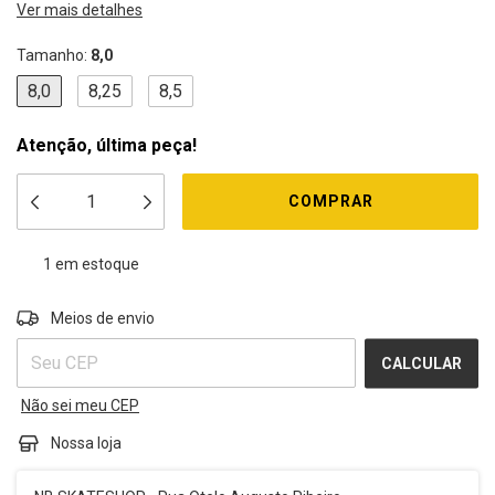
Ver mais detalhes
Tamanho:
8,0
8,0
8,25
8,5
Atenção, última peça!
1
em estoque
ALTERAR CEP
Entregas para o CEP:
Meios de envio
CALCULAR
Não sei meu CEP
Nossa loja