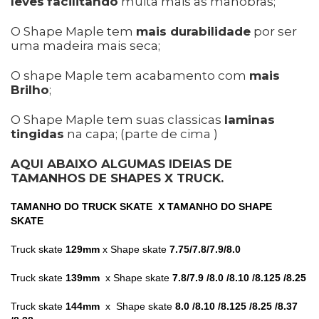
leves
facilitando
muita mais as manobras;
O Shape Maple tem
mais durabilidade
por ser
uma madeira mais seca;
O shape Maple tem acabamento com
mais
Brilho
;
O Shape Maple tem suas classicas
laminas
tingidas
na capa; (parte de cima )
AQUI ABAIXO ALGUMAS IDEIAS DE
TAMANHOS DE SHAPES X TRUCK.
TAMANHO DO TRUCK SKATE X
TAMANHO DO SHAPE
SKATE
Truck skate
129mm
x Shape skate
7.75/7.8/7.9/8.0
Truck skate
139mm
x Shape skate
7.8/7.9 /8.0 /8.10 /8.125 /8.25
Truck skate
144mm
x Shape skate
8.0 /8.10 /8.125 /8.25 /8.37