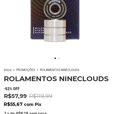
Início
>
PROMOÇÕES
>
ROLAMENTOS NINECLOUDS
ROLAMENTOS NINECLOUDS
-
52
%
OFF
R$57,99
R$119,99
R$55,67
com
Pix
7
x
de
R$8,28
sem juros