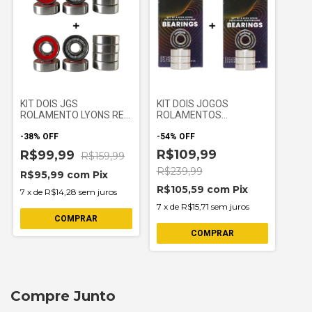
KIT DOIS JGS
KIT DOIS JOGOS
ROLAMENTO LYONS RED
ROLAMENTOS
IMPORTADO
NINECLOUDS
-
38
%
OFF
-
54
%
OFF
R$109,99
R$99,99
R$159,99
R$239,99
R$95,99
com
Pix
R$105,59
com
Pix
7
x
de
R$14,28
sem juros
7
x
de
R$15,71
sem juros
Compre Junto