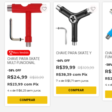
CHAVE PARA SKATE Y
CHA
Mais Vendido
FUN
CHAVE PARA SKATE
-
64
%
OFF
MULT-FUNCIONAL
-
58
R$39,99
R$109,99
-
58
%
OFF
R$
R$38,39
com
Pix
R$24,99
R$59,99
R$
7
x
de
R$5,71
sem juros
R$23,99
com
Pix
4
x
4
x
de
R$6,25
sem juros