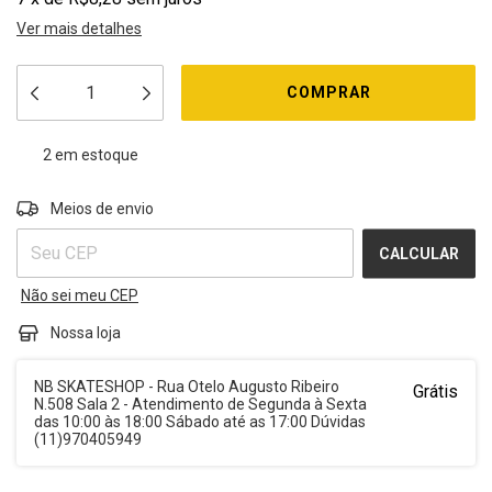
Ver mais detalhes
2
em estoque
ALTERAR CEP
Entregas para o CEP:
Meios de envio
CALCULAR
Não sei meu CEP
Nossa loja
NB SKATESHOP - Rua Otelo Augusto Ribeiro
Grátis
N.508 Sala 2 - Atendimento de Segunda à Sexta
das 10:00 às 18:00 Sábado até as 17:00 Dúvidas
(11)970405949