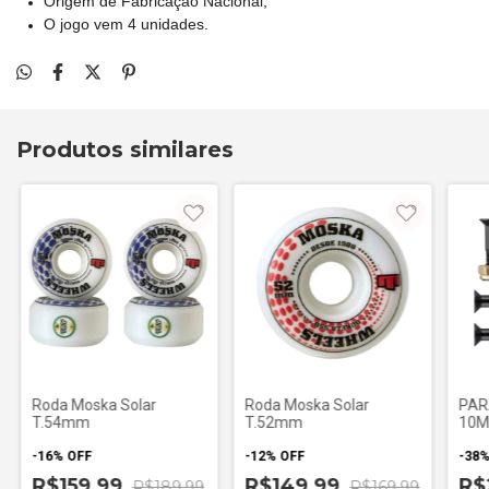
Origem de Fabricação Nacional;
O jogo vem 4 unidades.
Produtos similares
Roda Moska Solar
Roda Moska Solar
PAR
T.54mm
T.52mm
10M
-
16
%
OFF
-
12
%
OFF
-
38
R$159,99
R$149,99
R$
R$189,99
R$169,99