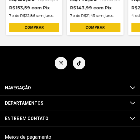
R$153,59
com
Pix
R$143,99
com
Pix
R$
7
x
de
R$22,86
sem juros
7
x
de
R$21,43
sem juros
4
x
COMPRAR
COMPRAR
NAVEGAÇÃO
DEPARTAMENTOS
ENTRE EM CONTATO
Meios de pagamento