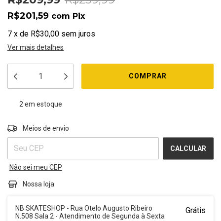
R$201,59
com
Pix
7
x
de
R$30,00
sem juros
Ver mais detalhes
2
em estoque
ALTERAR CEP
Entregas para o CEP:
Meios de envio
CALCULAR
Não sei meu CEP
Nossa loja
NB SKATESHOP - Rua Otelo Augusto Ribeiro
Grátis
N.508 Sala 2 - Atendimento de Segunda à Sexta