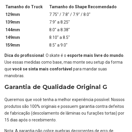
Tamanho do Truck
Tamanho do Shape Recomendado
129mm
7.75" / 7.8" / 7.9" / 8.0"
139mm
7.9" a 8.25"
144mm
8.0" a 8.38"
149mm
8.10" a 8.5"
159mm
8.5" a 9.0"
Dica do profissional
: O skate é o
esporte mais livre do mundo
.
Use essas medidas como base, mas monte seu setup da forma
que
você se sinta mais confortável
para mandar suas
manobras.
Garantia de Qualidade Original G
Queremos que você tenha a melhor experiência possível. Nossos
produtos são 100% originais e possuem garantia contra defeitos
de fabricação (descolamento de lâminas ou furações tortas) por
15 dias após o recebimento.
Nota: A garantia não cobre quebras decorrentes de erro de