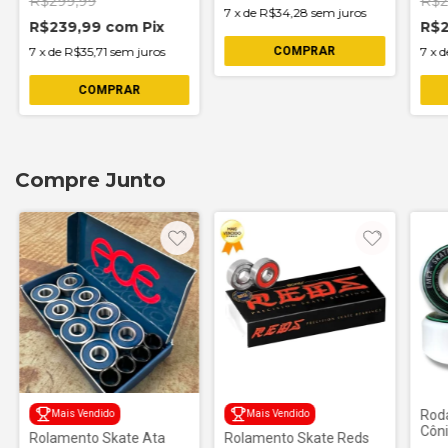
R$299,99
R$2
7
x
de
R$34,28
sem juros
R$239,99
com
Pix
R$
7
x
de
R$35,71
sem juros
COMPRAR
7
x
d
COMPRAR
Compre Junto
Rod
Mais Vendido
Mais Vendido
Côn
Rolamento Skate Ata
Rolamento Skate Reds