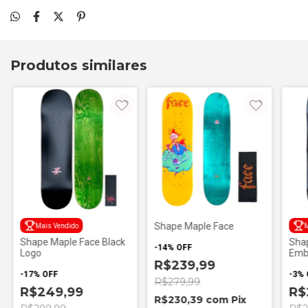
Produtos similares
Shape Maple Face
Mais Vendido
M
Shape Maple Face Black
Shap
-
14
%
OFF
Logo
Emb
R$239,99
-
17
%
OFF
-
3
%
R$279,99
R$249,99
R$
R$230,39
com
Pix