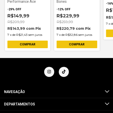
Performance Ace
Bones
-
16
-
29
%
OFF
-
12
%
OFF
R$
R$149,99
R$229,99
R$1
R$209,99
R$259,99
7
x
d
R$143,99
com
Pix
R$220,79
com
Pix
7
x
de
R$21,43
sem juros
7
x
de
R$32,86
sem juros
NAVEGAÇÃO
DEPARTAMENTOS