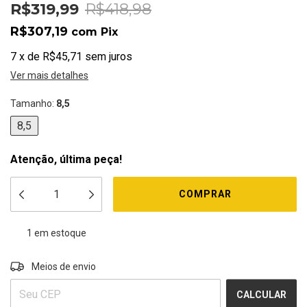
R$319,99
R$418,98
R$307,19
com
Pix
7
x
de
R$45,71
sem juros
Ver mais detalhes
Tamanho:
8,5
8,5
Atenção, última peça!
1
em estoque
ALTERAR CEP
Entregas para o CEP:
Meios de envio
CALCULAR