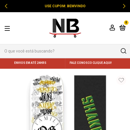
USE CUPOM: BEMVINDO
0
ENVIOS EM ATÉ 24HRS
FALE CONOSCO CLIQUE AQUI!