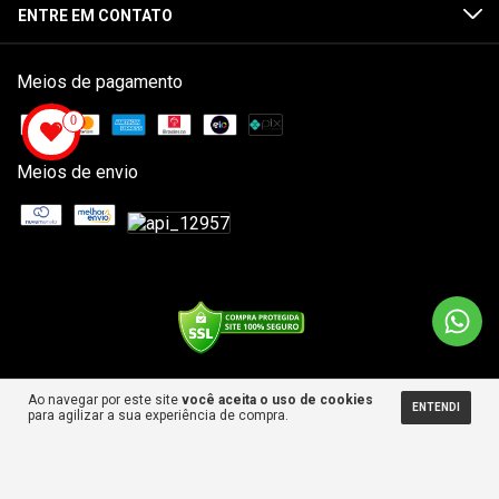
ENTRE EM CONTATO
Meios de pagamento
0
Meios de envio
Ao navegar por este site
você aceita o uso de cookies
ENTENDI
Copyright NB SKATESHOP - 34656927000104 - 2026. Todos os direitos
para agilizar a sua experiência de compra.
reservados.