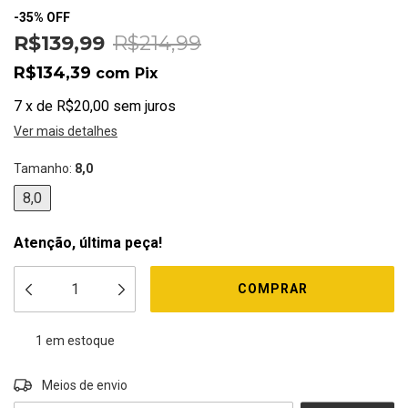
-
35
%
OFF
R$139,99
R$214,99
R$134,39
com
Pix
7
x
de
R$20,00
sem juros
Ver mais detalhes
Tamanho:
8,0
8,0
Atenção, última peça!
1
em estoque
ALTERAR CEP
Entregas para o CEP:
Meios de envio