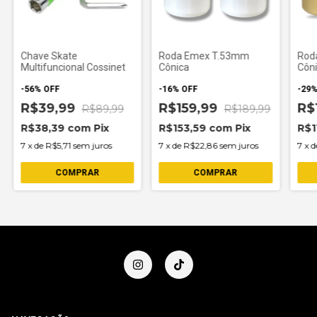
Chave Skate
Roda Emex T.53mm
Rod
Multifuncional Cossinet
Cônica
Côn
-
56
%
OFF
-
16
%
OFF
-
29
R$39,99
R$159,99
R$
R$89,99
R$189,99
R$38,39
com
Pix
R$153,59
com
Pix
R$1
7
x
de
R$5,71
sem juros
7
x
de
R$22,86
sem juros
7
x
d
COMPRAR